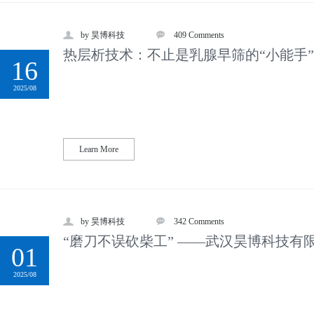
by 昊博科技
409 Comments
热层析技术：不止是乳腺早筛的“小能手”
16
2025/08
Learn More
by 昊博科技
342 Comments
“磨刀不误砍柴工” ——武汉昊博科技有
01
2025/08