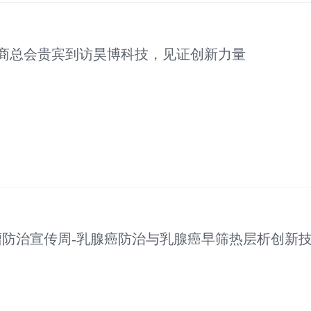
商总会贵宾到访昊博科技，见证创新力量
肿瘤防治宣传周-乳腺癌防治与乳腺癌早筛热层析创新