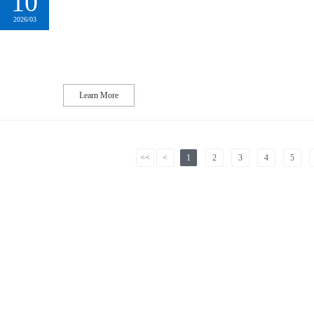
10
2026/03
Learn More
<<
<
1
2
3
4
5