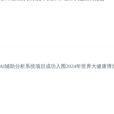
AI辅助分析系统项目成功入围2024年世界大健康博