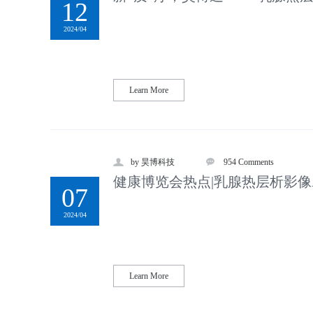
12
2024/04
Learn More
by 昊博科技
954 Comments
健康博览会热点|乳腺热层析影像
07
会“...
2024/04
Learn More