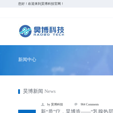
您好！欢迎来到昊博科技官网！
新闻中心
昊博新闻
News
by 昊博科技
964 Comments
新“质”疗，昊博造——“乳腺热层