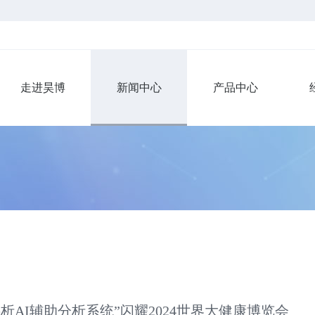
走进昊博
新闻中心
产品中心
析AI辅助分析系统”闪耀2024世界大健康博览会