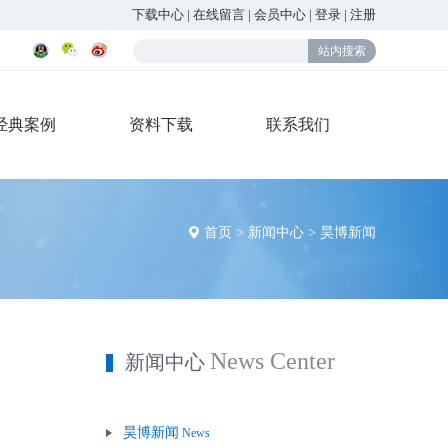
下载中心
|
在线留言
|
会员中心
|
登录
|
注册
经典案例
资料下载
联系我们
首页
>
新闻中心
>
昊博新闻
News Center
新闻中心
昊博新闻
News