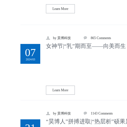
Learn More
by 昊博科技
865 Comments
女神节|“乳”期而至——向美而
07
2024/03
Learn More
by 昊博科技
1143 Comments
“昊博人”拼搏进取|“热层析”硕